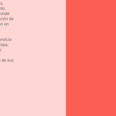
s,
nto,
donde
ación de
án un
ervicio
ropa.
o
s de sus