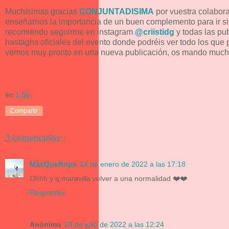
Muchísimas gracias
CONJUNTADISIMA
por vuestra colabora
enseñarnos la importancia de un buen complemento para ir 
recomiendo seguirme en instagram
@criistidg
y todas las pu
hastaghs oficiales del evento donde podréis ver todo los qu
vemos muy pronto en una nueva publicación, os mando much
en
1:56
Compartir
3 comentarios:
MásQueRopa
24 de enero de 2022 a las 17:18
Ohhh y q maravilla volver a una normalidad ❤️❤️
Responder
Anónimo
29 de julio de 2022 a las 12:24