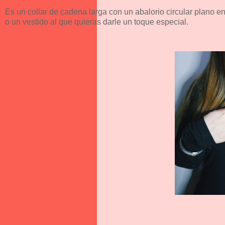
Es un collar de cadena larga con un abalorio circular plano en
o un vestido al que quieras darle un toque especial.