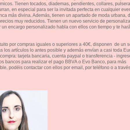
micos. Tienen tocados, diademas, pendientes, collares, pulsera
rran, en especial para ser la invitada perfecta en cualquier eve
enca más divina. Además, tienen un apartado de moda urbana, 
 precios muy reducidos. Tienen un nuevo servicio de personaliz
r un encargo personalizado habla con ellos con tiempo y te har
tuito por compras iguales o superiores a 40€, disponen de un s
s los artículos lo antes posible y además envían a casi toda Eu
compra: tarjeta bancaria, cuenta paypal o transferencia - ingres
e dos bancos para realizar el pago BBVA o Evo Banco, para más
le, podéis contactar con ellos por email, por teléfono o a travé