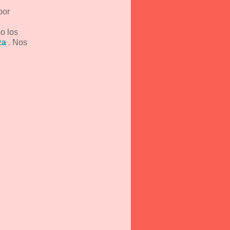
por
mo los
za
. Nos