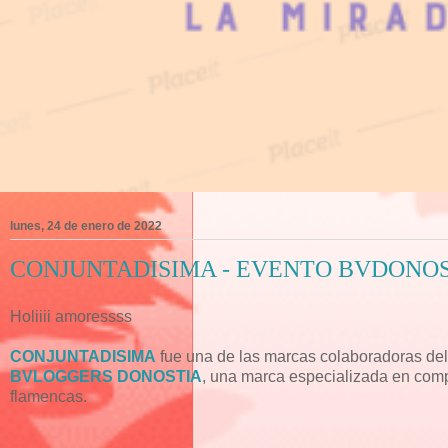
lunes, 24 de enero de 2022
CONJUNTADISIMA - EVENTO BVDONO
Holiiii amoressss
CONJUNTADISIMA
fue una de las marcas colaboradoras de
BVLOGGERS DONOSTIA
, una marca especializada en comp
flamencas.