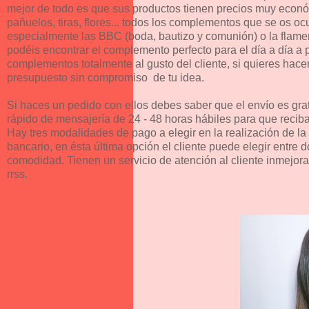
mejor de todo es que sus productos tienen precios muy econó
pañuelos, tiras, flores... todos los complementos que se os ocu
especialmente las BBC (boda, bautizo y comunión) o la flam
podéis encontrar el complemento perfecto para el día a día a
complementos totalmente al gusto del cliente, si quieres hace
presupuesto sin compromiso de tu idea.
Si haces un pedido con ellos debes saber que el envío es gra
rápido de mensajería de 24 - 48 horas hábiles para que reciba
Hay tres modalidades de pago a elegir en la realización de la 
bancario, en ésta última opción el cliente puede elegir entr
comodidad. Tienen un servicio de atención al cliente inmejorab
rrss.