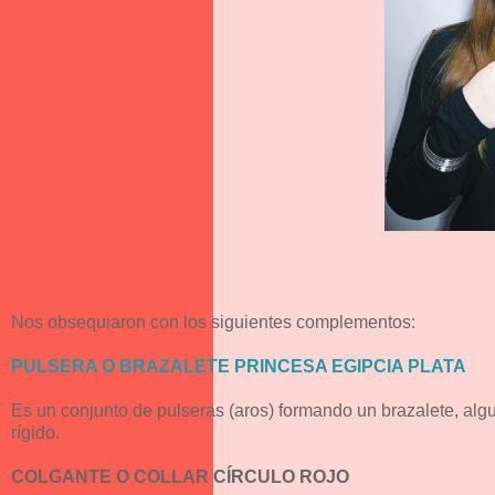
Nos obsequiaron con los siguientes complementos:
PULSERA O BRAZALETE PRINCESA EGIPCIA PLATA
Es un conjunto de pulseras (aros) formando un brazalete, algun
rígido.
COLGANTE O COLLAR CÍRCULO ROJO