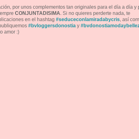
ción, por unos complementos tan originales para el día a día y 
siempre
CONJUNTADISIMA
. Si no quieres perderte nada, te
blicaciones en el hashtag
#seduceconlamiradabycris
, así co
e publiquemos
#bvloggersdonostia
y
#bvdonostiamodaybelle
o amor :)