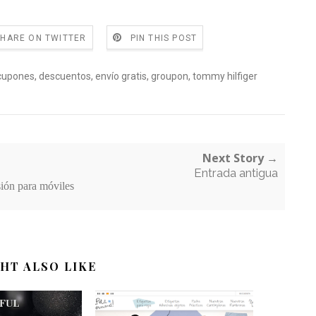
SHARE ON TWITTER
PIN THIS POST
cupones
,
descuentos
,
envío gratis
,
groupon
,
tommy hilfiger
Next Story →
Entrada antigua
sión para móviles
HT ALSO LIKE