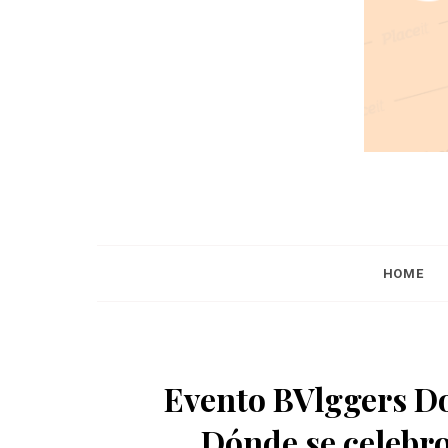
HOME
Evento BVlggers Do
Dónde se celebro