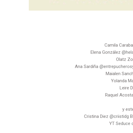
Camila Caraba
Elena González
@hel
Olatz Zo
Ana Sardiña
@entrepucheros
Maialen Sanc
Yolanda M
Leire 
Raquel Acost
y est
Cristina Diez
@criistidg
B
YT
Seduce c