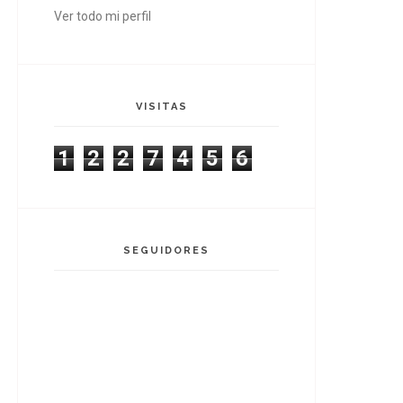
Ver todo mi perfil
VISITAS
1
2
2
7
4
5
6
SEGUIDORES