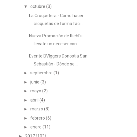
▼
octubre
(3)
La Croquetera - Cómo hacer
croquetas de forma fáci...
Nueva Promoción de Kiehl´s:
llevate un neceser con...
Evento BVlggers Donostia San
Sebastián - Dónde se ...
►
septiembre
(1)
►
junio
(3)
►
mayo
(2)
►
abril
(4)
►
marzo
(8)
►
febrero
(6)
►
enero
(11)
►
2017
(103)