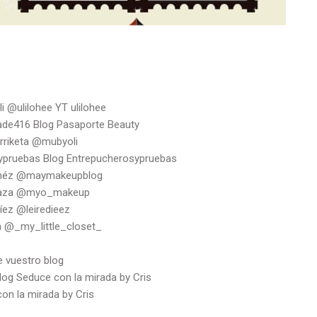
li
@ulilohee
YT
ulilohee
ade416
Blog
Pasaporte Beauty
rriketa
@mubyoli
ypruebas
Blog
Entrepucherosypruebas
héz
@maymakeupblog
aza
@myo_makeup
Díez
@leiredieez
a
@_my_little_closet
_
e vuestro blog
log
Seduce con la mirada by Cris
on la mirada by Cris