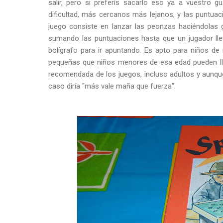
salir, pero si preferís sacarlo eso ya a vuestro 
dificultad, más cercanos más lejanos, y las puntuaci
juego consiste en lanzar las peonzas haciéndolas g
sumando las puntuaciones hasta que un jugador lle
bolígrafo para ir apuntando. Es apto para niños d
pequeñas que niños menores de esa edad pueden lle
recomendada de los juegos, incluso adultos y aunque
caso diría "más vale maña que fuerza".