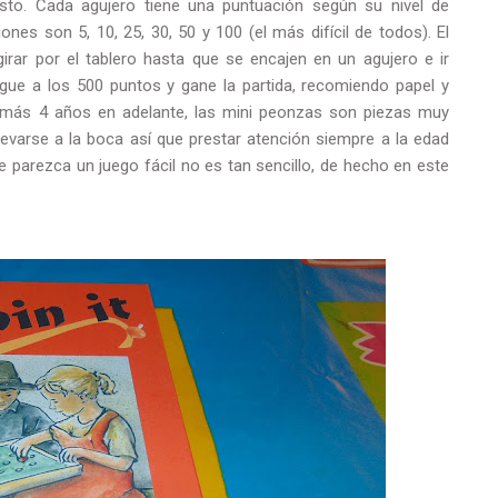
gusto. Cada agujero tiene una puntuación según su nivel de
ones son 5, 10, 25, 30, 50 y 100 (el más difícil de todos). El
irar por el tablero hasta que se encajen en un agujero e ir
gue a los 500 puntos y gane la partida, recomiendo papel y
e más 4 años en adelante, las mini peonzas son piezas muy
varse a la boca así que prestar atención siempre a la edad
 parezca un juego fácil no es tan sencillo, de hecho en este