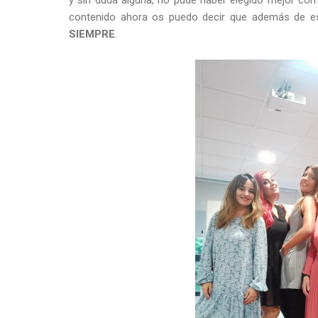
y sin duda alguna, no pude haber elegido mejor co
contenido ahora os puedo decir que además de 
SIEMPRE
.