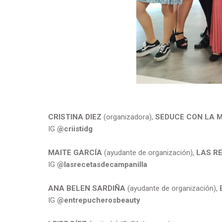
CRISTINA DIEZ
(organizadora),
SEDUCE CON LA M
IG
@criistidg
MAITE GARCÍA
(ayudante de organización),
LAS R
IG
@lasrecetasdecampanilla
ANA BELEN SARDIÑA
(ayudante de organización),
IG
@entrepucherosbeauty