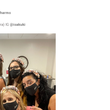
charms
ra) IG
@isakuki