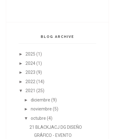
BLOG ARCHIVE
►
2025
(1)
►
2024
(1)
►
2023
(9)
►
2022
(14)
▼
2021
(25)
►
diciembre
(9)
►
noviembre
(5)
▼
octubre
(4)
21 BLACKJACJ DG DISEÑO
GRÁFICO - EVENTO