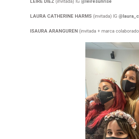
LEIRE DÍEZ
(invitada) IG
@leiresunrise
LAURA CATHERINE HARMS
(invitada) IG
@laura_
ISAURA ARANGUREN
(invitada + marca colaborado