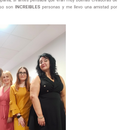
mpañía, si antes pensaba que eran muy buenas creadoras de
eso son
INCREIBLES
personas y me llevo una amistad por