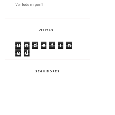
Ver todo mi perfil
VISITAS
u
n
d
e
f
i
n
e
d
SEGUIDORES