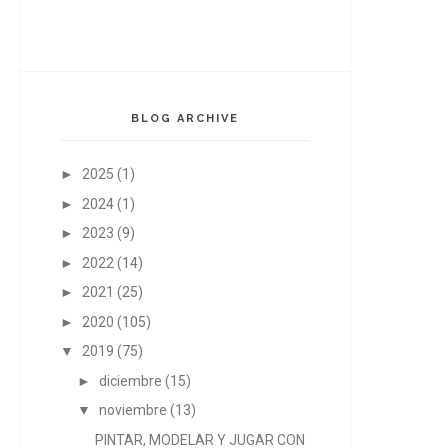
BLOG ARCHIVE
►
2025
(1)
►
2024
(1)
►
2023
(9)
►
2022
(14)
►
2021
(25)
►
2020
(105)
▼
2019
(75)
►
diciembre
(15)
▼
noviembre
(13)
PINTAR, MODELAR Y JUGAR CON