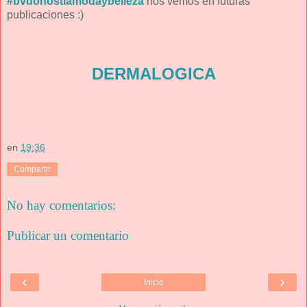
#bvdonostiamodaybelleza
nos vemos en futuras
publicaciones :)
DERMALOGICA
en
19:36
Compartir
No hay comentarios:
Publicar un comentario
‹
›
Inicio