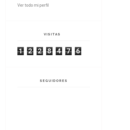
Ver todo mi perfil
VISITAS
1
2
2
8
4
7
6
SEGUIDORES